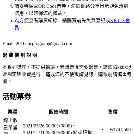
請妥善保管QR Code票券，勿於網路分享出示避免遭到
盜用，以確保您的權益。
為方便查看購買紀錄，請購買前先免費登記成
KKTIX會
員
。
Email: 2016apcprogram@gmail.com
退 費 機 制 說 明
本系列講座，不提供轉讓，若購票後需要退票，請依照kktix退
票規定與收費進行，造成您的不便敬請見諒，購票前請慎重考
慮。
活動票券
票種
販售時間
售價
線上收
2021/05/26 00:00(+0800)
~
看單堂
TWD$
1,500
2021/12/31 08:00(+0800)
結束販售