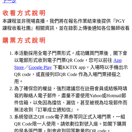
下一步
收 看 方 式 說 明
本課程並非現場直播，我們將在報名作業結束後提供『PGY
課程收看社團』相關資訊，並在錄影上傳後通知各位醫師收看
購 票 方 式 說 明
本活動採用全電子門票形式，成功購買門票後﹐閣下會
以電郵形式收到電子門票QR Code，您可以前往
App
Store
／
Google Play
下載KKTIX app，入場時以手機出示
QR code，或直接列印QR Code 作為入場門票掃描之
用。
為了確保您的權益，強烈建議您在註冊會員或結帳時填
寫的聯絡人電子郵件，盡量不要使用Yahoo或Hotmail郵
件信箱，以免因為擋信、漏信，甚至被視為垃圾郵件而
無法收到『訂單成立通知信』。
系統發送之QR code電子票券等同正式入場門票，一組
QR Code限一人使用，請依劃位對號入座。如閣下購買
的是多張門票，則會收到同等數量的QR code。