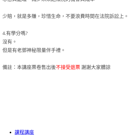
少賠，就是多賺，珍惜生命，不要浪費時間在法院訴訟上。
4.有學分嗎?
沒有。
但是有老鄧神秘限量伴手禮。
備註：本講座票卷售出後
不接受退票
謝謝大家體諒
課程講座